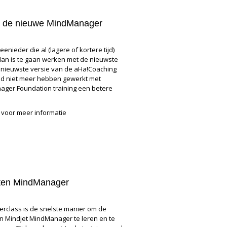
et de nieuwe MindManager
enieder die al (lagere of kortere tijd)
an is te gaan werken met de nieuwste
 nieuwste versie van de aHa!Coaching
 tijd niet meer hebben gewerkt met
ger Foundation training een betere
voor meer informatie
arten MindManager
erclass is de snelste manier om de
an Mindjet MindManager te leren en te