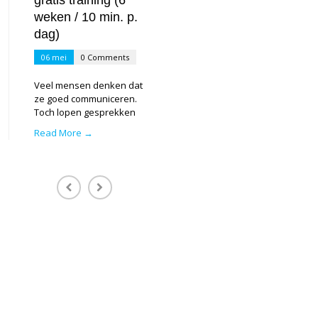
gratis training (6
01 aug
0 Comm
weken / 10 min. p.
dag)
In de wereld waa
leven, vol afleid
06 mei
0 Comments
eindeloze
Read More →
Veel mensen denken dat
ze goed communiceren.
Toch lopen gesprekken
Read More →