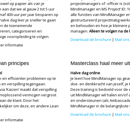
wel op papier als van je
projectmanagers of -officer is (
aan dat we al gauw 2 tot 5 uur
Mindmanager en MS Project’ ID: 1
anaf 400 uur per jaar besparen op
alle functies van MindManager en 
alve dag leer je sneller te gaan
gestructureerd projectmatig werke
ien de toenemende
en behouden en hoe je kleinere p
ureren, categoriseren en
managen.
Alleen te volgen na d
ige vooropleiding te volgen.
Download de brochure
|
Mail ons
er informatie
an principes
Masterclass haal meer u
el
Halve dag online
k en efficienter problemen op te
Je leert hoe MindManager op gea
en verspilling tegengaan.
doe- en denkkracht van jezelf, je
ia ‘Kaizen’ maakt dat verspilling
Deze training is bedoeld voor d
eemoplossend vermogen vergroot
uit MindManager wil halen en/of 
an de klant. Door het
en ondersteunen (als Ambassadeu
kelijker om deze, en andere Lean
MindManager in de belangrijkste
Download de brochure
|
Mail ons
er informatie