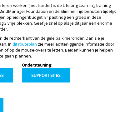
 leren werken (niet harder) is de Lifelong Learning training
MindManager Foundation en de Slimmer Tijd benutten tijdelijk
 eigen opleidingenbudget. Er past nog één groep in deze
g 3 vrije plekken. Geef je snel op als je dit jaar een enorme
rder.
n de rechterkant van de gele balk hieronder. Dan zie je
aan. In
dit routeplan
zie meer achterliggende informatie door
n of op de mouse-overs te letten. Beiden kunnen je helpen
 te gaan plannen.
Ondersteuning:
ES
SUPPORT SITES