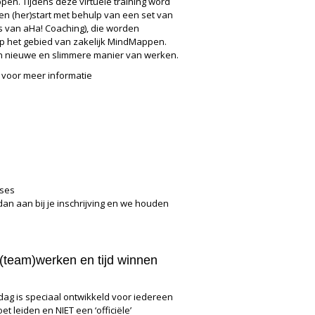
pen. Tijdens deze virtuele training word
n (her)start met behulp van een set van
 van aHa! Coaching), die worden
 het gebied van zakelijk MindMappen.
een nieuwe en slimmere manier van werken.
voor meer informatie
sses
an aan bij je inschrijving en we houden
 (team)werken en tijd winnen
ag is speciaal ontwikkeld voor iedereen
t leiden en NIET een ‘officiële’