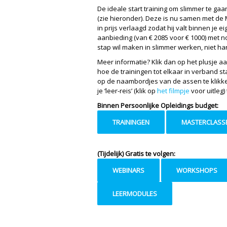
De ideale start training om slimmer te gaan
(zie hieronder). Deze is nu samen met de 
in prijs verlaagd zodat hij valt binnen je
aanbieding (van € 2085 voor € 1000) met no
stap wil maken in slimmer werken, niet ha
Meer informatie? Klik dan op het plusje aa
hoe de trainingen tot elkaar in verband st
op de naambordjes van de assen te klikke
je ‘leer-reis’ (klik op
het filmpje
voor uitleg)
Binnen Persoonlijke Opleidings budget:
TRAININGEN
MASTERCLASS
(Tijdelijk) Gratis te volgen:
WEBINARS
WORKSHOPS
LEERMODULES