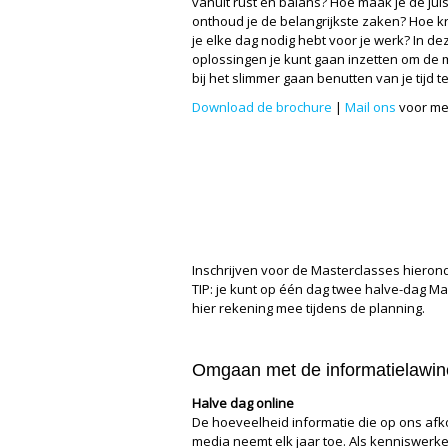
vanuit rust en balans? Hoe maak je de juist
onthoud je de belangrijkste zaken? Hoe krij
je elke dag nodig hebt voor je werk? In dez
oplossingen je kunt gaan inzetten om de
bij het slimmer gaan benutten van je tijd
Download de brochure
|
Mail ons
voor me
Inschrijven voor de Masterclasses hierond
TIP: je kunt op één dag twee halve-dag Ma
hier rekening mee tijdens de planning.
Omgaan met de informatielawine
Halve dag online
De hoeveelheid informatie die op ons afkom
media neemt elk jaar toe. Als kenniswerke