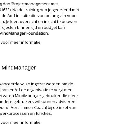
volg dan ‘Projectmanagement met
01633). Na de training heb je geoefend met
de Add-in suite die van belang zijn voor
n. Je leert overzicht en inzicht te bouwen
rojecten binnen tijd en budget kan
e MindManager Foundation.
voor meer informatie
it MindManager
vanceerde wijze ingezet worden om de
 team en/of de organisatie te vergroten.
e ervaren MindManager gebruiker die meer
andere gebruikers wil kunnen adviseren
r of Verslimmen Coach) bij de inzet van
 werkprocessen en functies.
voor meer informatie