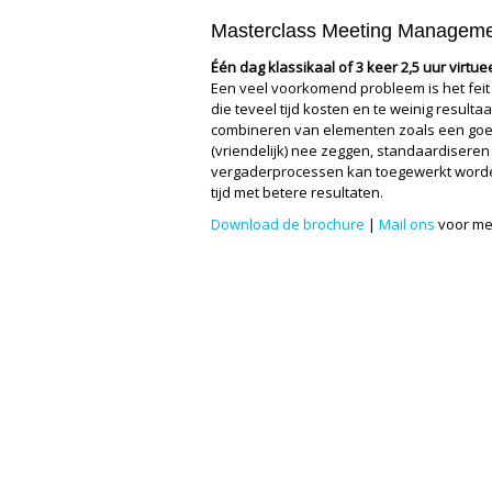
Masterclass Meeting Managem
Één dag klassikaal of 3 keer 2,5 uur virtue
Een veel voorkomend probleem is het feit 
die teveel tijd kosten en te weinig resulta
combineren van elementen zoals een goe
(vriendelijk) nee zeggen, standaardiseren
vergaderprocessen kan toegewerkt worde
tijd met betere resultaten.
Download de brochure
|
Mail ons
voor me