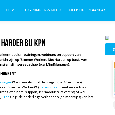
HOME
TRAININGEN & MEER
FILOSOFIE & AANPAK
 harder bij KPN
D
de leermodulen, trainingen, webinars en support van
richt zijn op ‘Slimmer Werken, Niet Harder’ op basis van
ng) en slim gereedschap (o.a. MindManager).
 beginnen?
dagingen
® en beantwoord de vragen (ca. 10 minuten).
teplan Slimmer Werken® (
zie voorbeeld
) met een advies
gratis webinars, support, leermodules, et cetera) of wel
).
Hier
zie je de onderlinge verbanden (en meer tips) van het