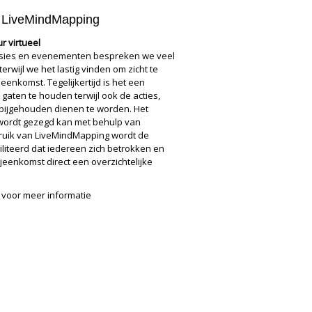
en LiveMindMapping
r virtueel
essies en evenementen bespreken we veel
wijl we het lastig vinden om zicht te
eenkomst. Tegelijkertijd is het een
 gaten te houden terwijl ook de acties,
 bijgehouden dienen te worden. Het
 wordt gezegd kan met behulp van
ruik van LiveMindMapping wordt de
iliteerd dat iedereen zich betrokken en
jeenkomst direct een overzichtelijke
voor meer informatie