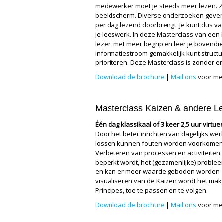
medewerker moet je steeds meer lezen. Zo
beeldscherm. Diverse onderzoeken geven 
per dag lezend doorbrengt. Je kunt dus v
je leeswerk. In deze Masterclass van een h
lezen met meer begrip en leer je bovend
informatiestroom gemakkelijk kunt struct
prioriteren. Deze Masterclass is zonder en
Download de brochure
|
Mail ons
voor me
Masterclass Kaizen & andere Le
Één dag klassikaal of 3 keer 2,5 uur virtue
Door het beter inrichten van dagelijks wer
lossen kunnen fouten worden voorkomen 
Verbeteren van processen en activiteiten v
beperkt wordt, het (gezamenlijke) probl
en kan er meer waarde geboden worden a
visualiseren van de Kaizen wordt het mak
Principes, toe te passen en te volgen.
Download de brochure
|
Mail ons
voor me