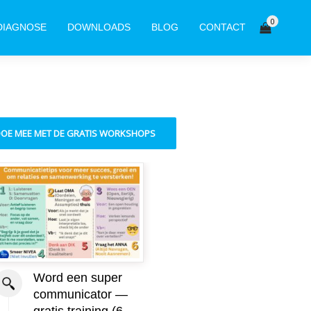
0
DIAGNOSE
DOWNLOADS
BLOG
CONTACT
OE MEE MET DE GRATIS WORKSHOPS
Word een super
Meer rust do
communicator —
‘witte blokken