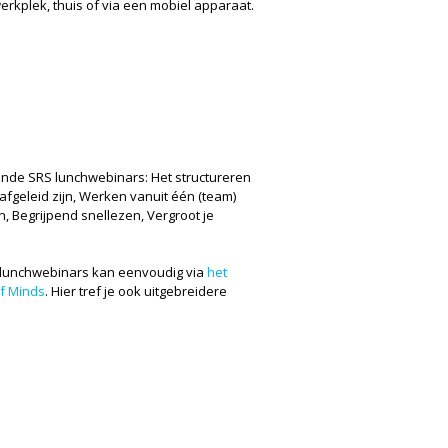
 werkplek, thuis of via een mobiel apparaat.
ende SRS lunchwebinars: Het structureren
 afgeleid zijn, Werken vanuit één (team)
n, Begrijpend snellezen, Vergroot je
.
S lunchwebinars kan eenvoudig via
het
f Minds
. Hier tref je ook uitgebreidere