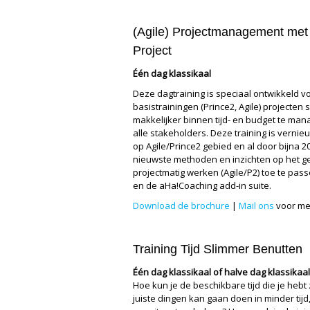
(Agile) Projectmanagement me
Project
Één dag klassikaal
Deze dagtraining is speciaal ontwikkeld v
basistrainingen (Prince2, Agile) projecten 
makkelijker binnen tijd- en budget te ma
alle stakeholders. Deze training is vern
op Agile/Prince2 gebied en al door bijna 20
nieuwste methoden en inzichten op het ge
projectmatig werken (Agile/P2) toe te pa
en de aHa!Coaching add-in suite.
Download de brochure
|
Mail ons
voor me
Training Tijd Slimmer Benutten
Één dag klassikaal of halve dag klassikaa
Hoe kun je de beschikbare tijd die je heb
juiste dingen kan gaan doen in minder tijd