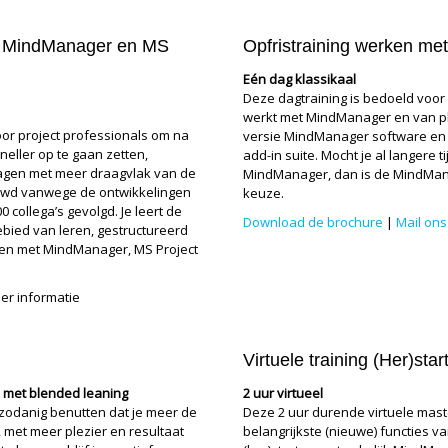
t MindManager en MS
Opfristraining werken m
Eén dag klassikaal
Deze dagtraining is bedoeld voor e
werkt met MindManager en van pl
oor project professionals om na
versie MindManager software en
sneller op te gaan zetten,
add-in suite. Mocht je al langere
nagen met meer draagvlak van de
MindManager, dan is de MindMana
ieuwd vanwege de ontwikkelingen
keuze.
0 collega’s gevolgd. Je leert de
Download de brochure
|
Mail ons
bied van leren, gestructureerd
ssen met MindManager, MS Project
er informatie
Virtuele training (Her)st
l met blended leaning
2 uur virtueel
t zodanig benutten dat je meer de
Deze 2 uur durende virtuele mast
, met meer plezier en resultaat
belangrijkste (nieuwe) functies v