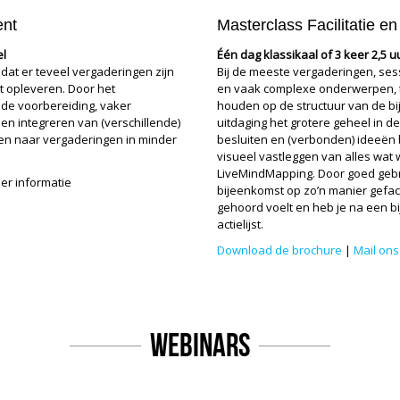
ent
Masterclass Facilitatie 
el
Één dag klassikaal of 3 keer 2,5 uu
dat er teveel vergaderingen zijn
Bij de meeste vergaderingen, s
at opleveren. Door het
en vaak complexe onderwerpen, ter
de voorbereiding, vaker
houden op de structuur van de bij
 en integreren van (verschillende)
uitdaging het grotere geheel in de
n naar vergaderingen in minder
besluiten en (verbonden) ideeën
visueel vastleggen van alles wat
LiveMindMapping. Door goed geb
er informatie
bijeenkomst op zo’n manier gefac
gehoord voelt en heb je na een bi
actielijst.
Download de brochure
|
Mail ons
Webinars