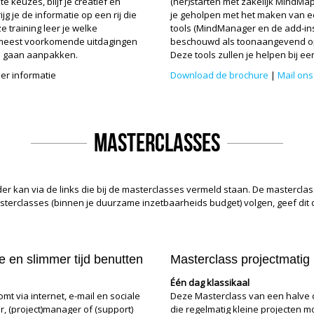
e keuzes, blijf je creatief en
(her)starten met zakelijk MindMap
g je de informatie op een rij die
je geholpen met het maken van ee
e training leer je welke
tools (MindManager en de add-ins
 meest voorkomende uitdagingen
beschouwd als toonaangevend op
 te gaan aanpakken.
Deze tools zullen je helpen bij 
er informatie
Download de brochure
|
Mail ons
Masterclasses
er kan via de links die bij de masterclasses vermeld staan. De mastercla
sterclasses (binnen je duurzame inzetbaarheids budget) volgen, geef dit d
 en slimmer tijd benutten
Masterclass projectmatig
Één dag klassikaal
t via internet, e-mail en sociale
Deze Masterclass van een halve d
r, (project)manager of (support)
die regelmatig kleine projecten moe