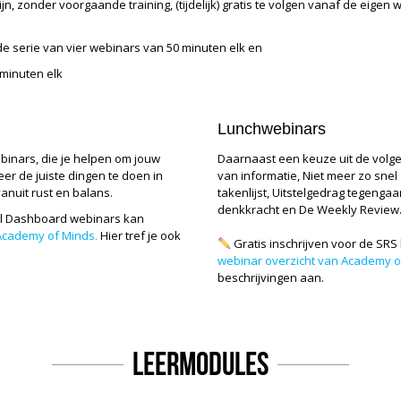
ijn, zonder voorgaande training, (tijdelijk) gratis te volgen vanaf de eigen
 serie van vier webinars van 50 minuten elk en
 minuten elk
Lunchwebinars
inars, die je helpen om jouw
Daarnaast een keuze uit de volg
r de juiste dingen te doen in
van informatie, Niet meer zo snel
vanuit rust en balans.
takenlijst, Uitstelgedrag tegengaa
denkkracht en De Weekly Review
al Dashboard webinars kan
Academy of Minds.
Hier tref je ook
Gratis inschrijven voor de SR
webinar overzicht van Academy o
beschrijvingen aan.
Leermodules