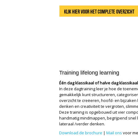
Klik hier voor het complete overzicht
Training lifelong learning
Één dag klassikaal of halve dag klassikaa
In deze dagtraining leer je hoe de toene
gemakkelijk kunt structureren, categorisere
overzicht te creëeren, hoofd- en bijzaken
denken en creativiteit te vergroten, slimm
Deze training is opgebouwd uit vier comp
handmatig mindmappen, begrijpend snel l
lateraal /verder denken.
Download de brochure
|
Mail ons
voor me