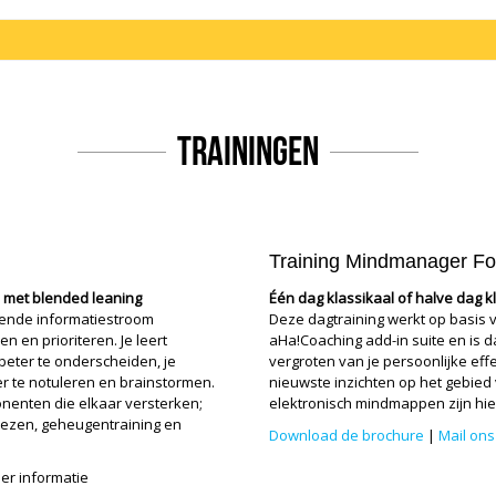
Trainingen
Training Mindmanager Fo
l met blended leaning
Één dag klassikaal of halve dag k
mende informatiestroom
Deze dagtraining werkt op basis 
n en prioriteren. Je leert
aHa!Coaching add-in suite en is 
 beter te onderscheiden, je
vergroten van je persoonlijke eff
er te notuleren en brainstormen.
nieuwste inzichten op het gebied
onenten die elkaar versterken;
elektronisch mindmappen zijn hi
ezen, geheugentraining en
Download de brochure
|
Mail ons
er informatie