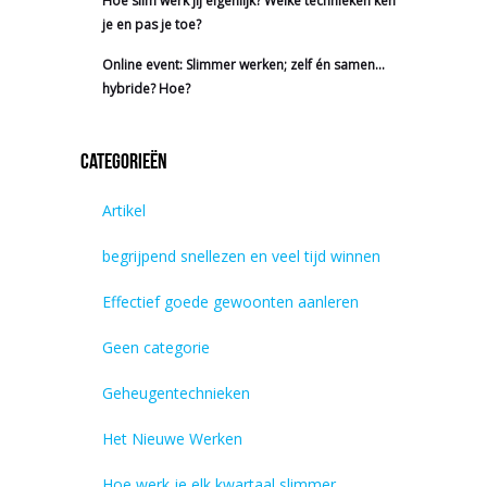
Hoe slim werk jij eigenlijk? Welke technieken ken
je en pas je toe?
Online event: Slimmer werken; zelf én samen…
hybride? Hoe?
Categorieën
Artikel
begrijpend snellezen en veel tijd winnen
Effectief goede gewoonten aanleren
Geen categorie
Geheugentechnieken
Het Nieuwe Werken
Hoe werk je elk kwartaal slimmer