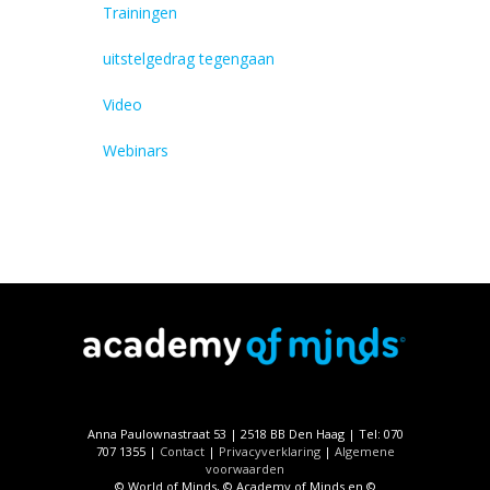
Trainingen
uitstelgedrag tegengaan
Video
Webinars
Anna Paulownastraat 53 | 2518 BB Den Haag | Tel: 070
707 1355 |
Contact
|
Privacyverklaring
|
Algemene
voorwaarden
© World of Minds, © Academy of Minds en ©