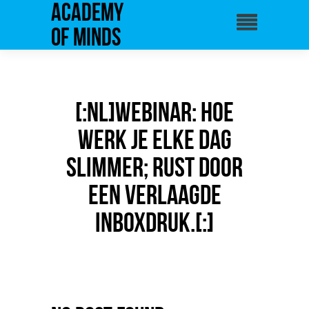
Academy
of Minds
[:nl]Webinar: Hoe
werk je elke dag
slimmer; rust door
een verlaagde
inboxdruk.[:]