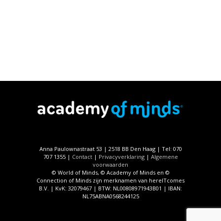
Anna Paulownastraat 53 | 2518 BB Den Haag | Tel: 070
707 1355 |
Contact
|
Privacyverklaring
|
Algemene
voorwaarden
© World of Minds, © Academy of Minds en ©
Connection of Minds zijn merknamen van hereITcomes
B.V. | KvK: 32079467 | BTW: NL00808971943B01 | IBAN:
NL75ABNA0568244125