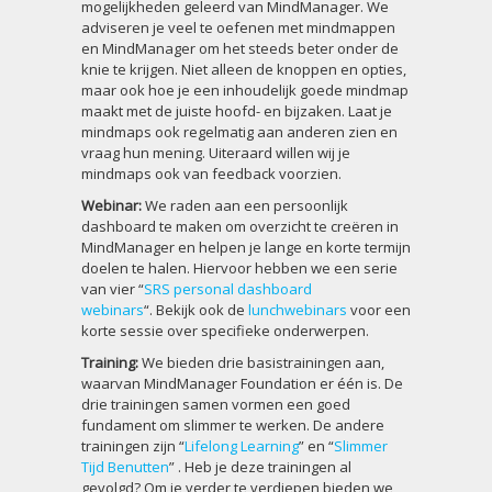
mogelijkheden geleerd van MindManager. We
adviseren je veel te oefenen met mindmappen
en MindManager om het steeds beter onder de
knie te krijgen. Niet alleen de knoppen en opties,
maar ook hoe je een inhoudelijk goede mindmap
maakt met de juiste hoofd- en bijzaken. Laat je
mindmaps ook regelmatig aan anderen zien en
vraag hun mening. Uiteraard willen wij je
mindmaps ook van feedback voorzien.
Webinar:
We raden aan een persoonlijk
dashboard te maken om overzicht te creëren in
MindManager en helpen je lange en korte termijn
doelen te halen. Hiervoor hebben we een serie
van vier “
SRS personal dashboard
webinars
“. Bekijk ook de
lunchwebinars
voor een
korte sessie over specifieke onderwerpen.
Training:
We bieden drie basistrainingen aan,
waarvan MindManager Foundation er één is. De
drie trainingen samen vormen een goed
fundament om slimmer te werken. De andere
trainingen zijn “
Lifelong Learning
” en “
Slimmer
Tijd Benutten
” . Heb je deze trainingen al
gevolgd? Om je verder te verdiepen bieden we