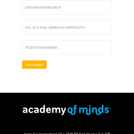
Anna Paulownastraat 53 | 2518 BB Den Haag | Tel: 070