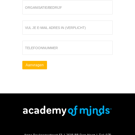
Anna Paulownastraat 53 | 2518 BB Den Haag | Tel: 070